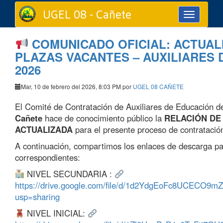
UGEL 08 - Cañete
Toggle
navigation
COMUNICADO OFICIAL: ACTUAL
PLAZAS VACANTES – AUXILIARES 
2026
Mar, 10 de febrero del 2026, 8:03 PM por
UGEL 08 CAÑETE
El Comité de Contratación de Auxiliares de Educación d
Cañete
hace de conocimiento público la
RELACIÓN DE
ACTUALIZADA
para el presente proceso de contratació
A continuación, compartimos los enlaces de descarga par
correspondientes:
NIVEL SECUNDARIA :
https://drive.google.com/file/d/1d2YdgEoFc8UCECO9m
usp=sharing
NIVEL INICIAL: