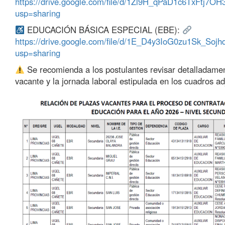
https://drive.google.com/file/d/1Zl9H_qPaD1c6TxFtj7
usp=sharing
EDUCACIÓN BÁSICA ESPECIAL (EBE):
https://drive.google.com/file/d/1E_D4y3IoG0zu1Sk_S
usp=sharing
Se recomienda a los postulantes revisar detalladamen
vacante y la jornada laboral estipulada en los cuadros ad