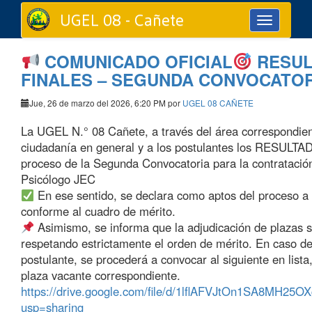
UGEL 08 - Cañete
Toggle
navigation
COMUNICADO OFICIAL
RESUL
FINALES – SEGUNDA CONVOCATO
Jue, 26 de marzo del 2026, 6:20 PM por
UGEL 08 CAÑETE
La UGEL N.° 08 Cañete, a través del área correspondien
ciudadanía en general y a los postulantes los RESULT
proceso de la Segunda Convocatoria para la contratació
Psicólogo JEC
En ese sentido, se declara como aptos del proceso a 
conforme al cuadro de mérito.
Asimismo, se informa que la adjudicación de plazas s
respetando estrictamente el orden de mérito. En caso de
postulante, se procederá a convocar al siguiente en lista,
plaza vacante correspondiente.
https://drive.google.com/file/d/1lflAFVJtOn1SA8MH2
usp=sharing