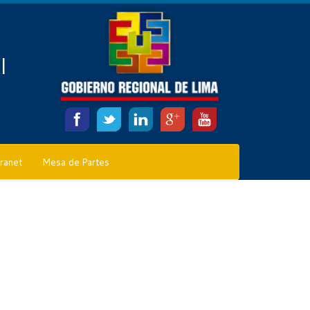
l
tranet
Mesa de Partes