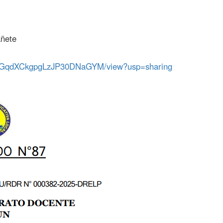
añete
s5V_GqdXCkgpgLzJP30DNaGYM/view?usp=sharing