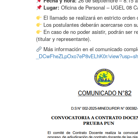
Fecha y hora:
26 de septiembre – 8:15 a
Lugar:
Oficina de Personal – UGEL 08 C
El llamado se realizará en estricto orden 
Los postulantes deberán acercarse con s
En caso de no poder asistir, podrán ser r
(titular y representante).
Más información en el comunicado compl
_DCwFheZLpOxo7eP8vELhK0r/view?usp=sh