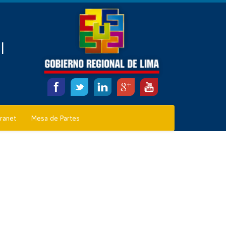
l
tranet
Mesa de Partes