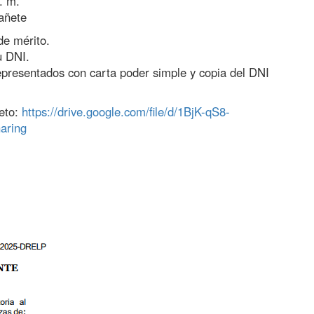
. m.
añete
de mérito.
u DNI.
epresentados con carta poder simple y copia del DNI
eto:
https://drive.google.com/file/d/1BjK-qS8-
aring