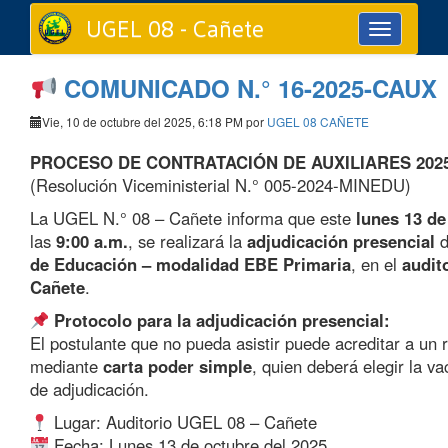
UGEL 08 - Cañete
Toggle
navigation
COMUNICADO N.° 16-2025-CAUX
Vie, 10 de octubre del 2025, 6:18 PM por
UGEL 08 CAÑETE
PROCESO DE CONTRATACIÓN DE AUXILIARES 202
(Resolución Viceministerial N.° 005-2024-MINEDU)
La UGEL N.° 08 – Cañete informa que este
lunes 13 de
las
9:00 a.m.
, se realizará la
adjudicación presencial
d
de Educación – modalidad EBE Primaria
, en el
audit
Cañete
.
Protocolo para la adjudicación presencial:
El postulante que no pueda asistir puede acreditar a un 
mediante
carta poder simple
, quien deberá elegir la va
de adjudicación.
Lugar: Auditorio UGEL 08 – Cañete
Fecha: Lunes 13 de octubre del 2025