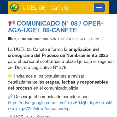
UGEL 08 - Cañete
Toggle
navigation
COMUNICADO N° 08 / OPER-
AGA-UGEL 08-CAÑETE
Mié, 10 de septiembre del 2025, 11:00 AM por
UGEL 08 CAÑETE
La UGEL 08 Cañete informa la
ampliación del
cronograma del Proceso de Nombramiento 2025
para el personal contratado a plazo fijo bajo el régimen
del Decreto Legislativo N° 276.
Invitamos a los postulantes a revisar
detalladamente las
etapas, fechas y responsables
del proceso
en el comunicado oficial.
Descarga el comunicado completo aquí:
https://drive.google.com/file/d/1qxvE5JzjbLfspVk4rocM-
rkwrukgZ72O/view?usp=sharing