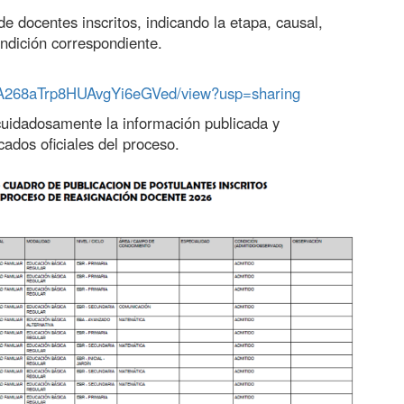
e docentes inscritos, indicando la etapa, causal,
ondición correspondiente.
_-DA268aTrp8HUAvgYi6eGVed/view?usp=sharing
cuidadosamente la información publicada y
dos oficiales del proceso.