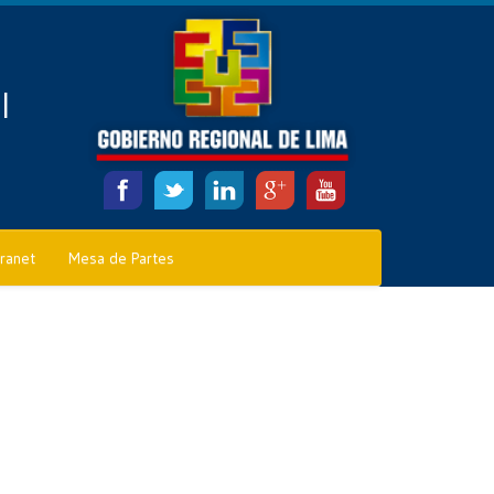
l
tranet
Mesa de Partes