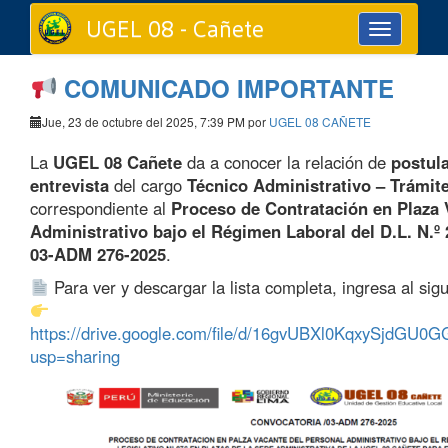
UGEL 08 - Cañete
Toggle
navigation
COMUNICADO IMPORTANTE
Jue, 23 de octubre del 2025, 7:39 PM por
UGEL 08 CAÑETE
La
UGEL 08 Cañete
da a conocer la relación de
postula
entrevista
del cargo
Técnico Administrativo – Trámi
correspondiente al
Proceso de Contratación en Plaza 
Administrativo bajo el Régimen Laboral del D.L. N.º
03-ADM 276-2025
.
Para ver y descargar la lista completa, ingresa al sig
https://drive.google.com/file/d/16gvUBXl0KqxySjdGU
usp=sharing