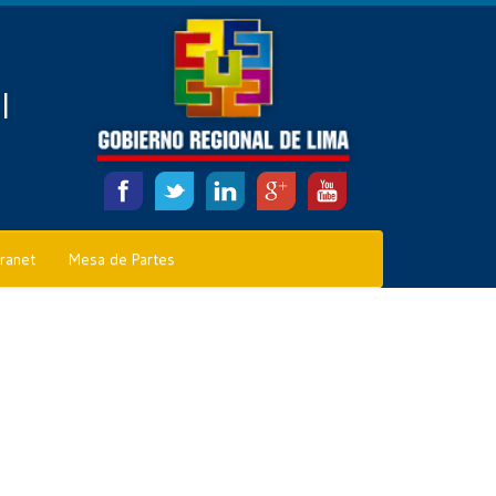
l
tranet
Mesa de Partes