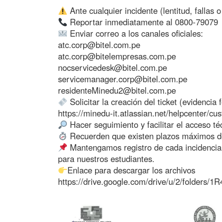
Ante cualquier incidente (lentitud, fallas o
Reportar inmediatamente al 0800-79079
Enviar correo a los canales oficiales:
atc.corp@bitel.com.pe
atc.corp@bitelempresas.com.pe
nocservicedesk@bitel.com.pe
servicemanager.corp@bitel.com.pe
residenteMinedu2@bitel.com.pe
Solicitar la creación del ticket (evidencia 
https://minedu-it.atlassian.net/helpcenter/cu
Hacer seguimiento y facilitar el acceso té
Recuerden que existen plazos máximos d
Mantengamos registro de cada incidencia 
para nuestros estudiantes.
Enlace para descargar los archivos
https://drive.google.com/drive/u/2/folde