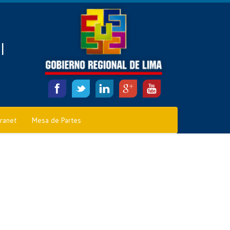
l
tranet
Mesa de Partes