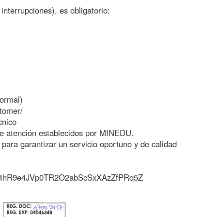
 interrupciones), es obligatorio:
formal)
stomer/
cnico
e atención establecidos por MINEDU.
para garantizar un servicio oportuno y de calidad
rs/1R4hR9e4JVp0TR2O2abScSxXAzZfPRq5Z