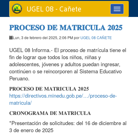
UGEL 08 - Cañete
Toggle
navigation
𝐏𝐑𝐎𝐂𝐄𝐒𝐎 𝐃𝐄 𝐌𝐀𝐓𝐑𝐈𝐂𝐔𝐋𝐀 𝟐𝟎𝟐𝟓
Lun, 3 de febrero del 2025, 2:06 PM por
UGEL 08 CAÑETE
UGEL 08 Informa.- El proceso de matrícula tiene el
fin de lograr que todos los niños, niñas y
adolescentes, jóvenes y adultos puedan ingresar,
continúen o se reincorporen al Sistema Educativo
Peruano.
𝐏𝐑𝐎𝐂𝐄𝐒𝐎 𝐃𝐄 𝐌𝐀𝐓𝐑𝐈𝐂𝐔𝐋𝐀 𝟐𝟎𝟐𝟓
https://directivos.minedu.gob.pe/…/proceso-de-
matricula/
𝐂𝐑𝐎𝐍𝐎𝐆𝐑𝐀𝐌𝐀 𝐃𝐄 𝐌𝐀𝐓𝐑𝐈𝐂𝐔𝐋𝐀
*Presentación de solicitudes: del 16 de diciembre al
3 de enero de 2025