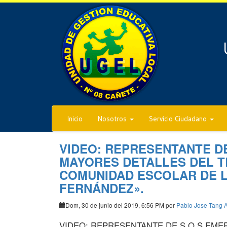
Inicio
Nosotros
Servicio Ciudadano
VIDEO: REPRESENTANTE D
MAYORES DETALLES DEL T
COMUNIDAD ESCOLAR DE LA
FERNÁNDEZ».
Dom, 30 de junio del 2019, 6:56 PM por
Pablo Jose Tang A
VIDEO: REPRESENTANTE DE S.O.S EME