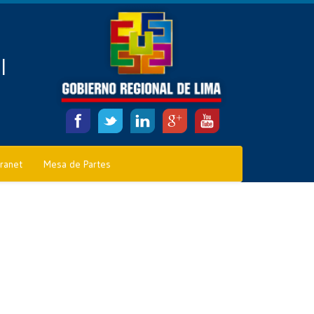
l
tranet
Mesa de Partes