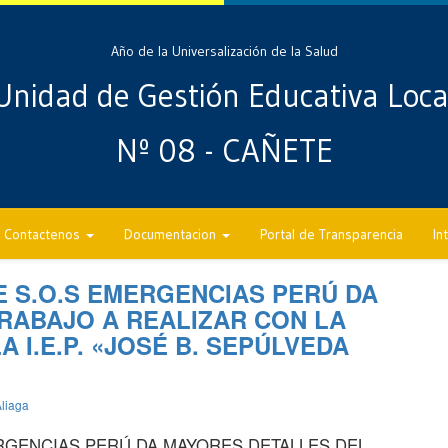
Año de la Universalización de la Salud
Unidad de Gestión Educativa Loca
Nº 08 - CAÑETE
Contactenos
Documentacion
Portal de Transparencia
In
E S.O.S EMERGENCIAS PERÚ DA
RABAJO A REALIZAR CON LA
 I.E.P. «JOSÉ B. SEPÚLVEDA
liaga
RGENCIAS PERÚ DA MAYORES DETALLES DEL