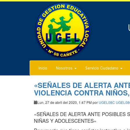
Inicio
Nosotros
Servicio Ciudadano
«SEÑALES DE ALERTA ANT
VIOLENCIA CONTRA NIÑOS
Lun, 27 de abril del 2020, 1:47 PM por
UGEL08C UGEL08
«SEÑALES DE ALERTA ANTE POSIBLES 
NIÑAS Y ADOLESCENTES»