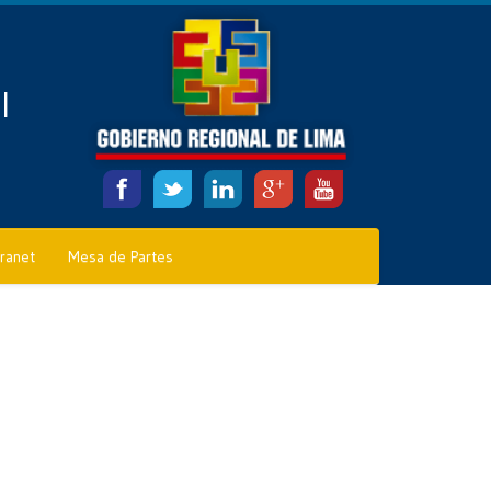
l
tranet
Mesa de Partes