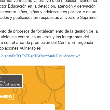
nformativo mas no valorativo o de medición, siendo su
 sector Educación en la detección, atención y derivación
cia contra niños, niñas y adolescentes por parte de un
borados y publicados en respuestas al Decreto Supremo
to de procesos de fortalecimiento de la gestión de la
olencia contra las mujeres y los integrantes del
nte con el área de promoción del Centro Emergencia
Poblaciones Vulnerables
/file/d/15s5P5TOiEhTD4pTGStI3zY40lUEM3M5q/view?