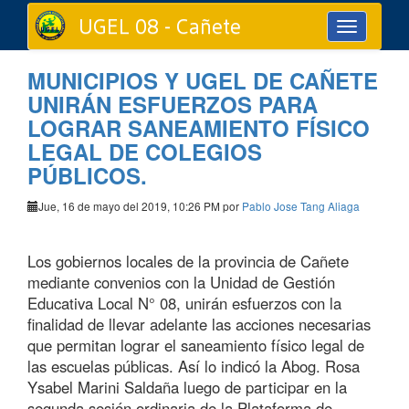
UGEL 08 - Cañete
Toggle
navigation
MUNICIPIOS Y UGEL DE CAÑETE
UNIRÁN ESFUERZOS PARA
LOGRAR SANEAMIENTO FÍSICO
LEGAL DE COLEGIOS
PÚBLICOS.
Jue, 16 de mayo del 2019, 10:26 PM por
Pablo Jose Tang Aliaga
Los gobiernos locales de la provincia de Cañete
mediante convenios con la Unidad de Gestión
Educativa Local N° 08, unirán esfuerzos con la
finalidad de llevar adelante las acciones necesarias
que permitan lograr el saneamiento físico legal de
las escuelas públicas. Así lo indicó la Abog. Rosa
Ysabel Marini Saldaña luego de participar en la
segunda sesión ordinaria de la Plataforma de