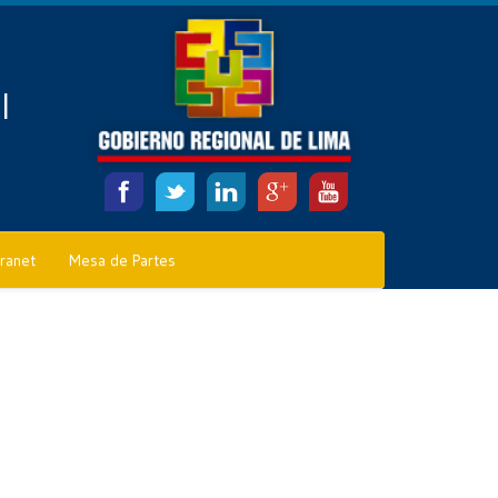
l
tranet
Mesa de Partes