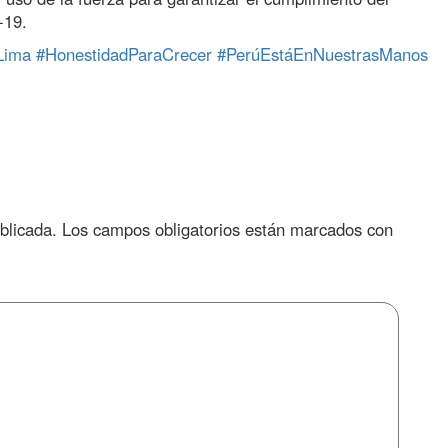
-19.
Lima
#HonestidadParaCrecer
#PerúEstáEnNuestrasManos
blicada.
Los campos obligatorios están marcados con