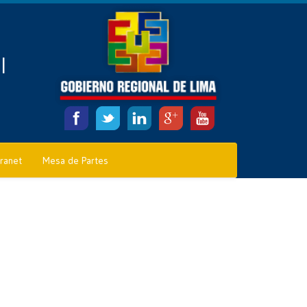
l
tranet
Mesa de Partes