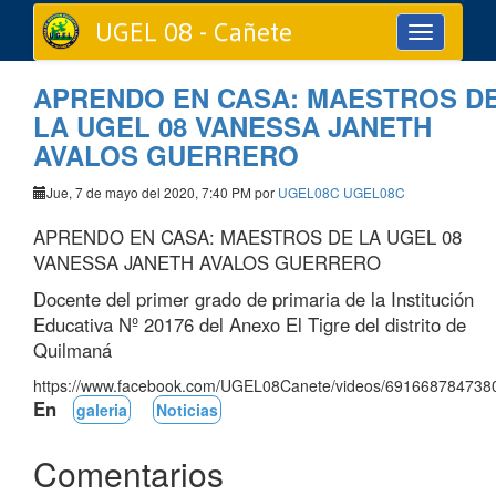
UGEL 08 - Cañete
Toggle
navigation
APRENDO EN CASA: MAESTROS D
LA UGEL 08 VANESSA JANETH
AVALOS GUERRERO
Jue, 7 de mayo del 2020, 7:40 PM por
UGEL08C UGEL08C
APRENDO EN CASA: MAESTROS DE LA UGEL 08
VANESSA JANETH AVALOS GUERRERO
Docente del primer grado de primaria de la Institución
Educativa Nº 20176 del Anexo El Tigre del distrito de
Quilmaná
https://www.facebook.com/UGEL08Canete/videos/691668784738
En
galeria
Noticias
Comentarios