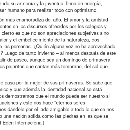
ndo su armonía y la juventud, llena de energía,
ser humano para realizar todo con optimismo.
ión más enamoradiza del año. El amor y la amistad
ntes en los discursos ofrecidos por los colegios y
 cierto es que no son apreciaciones subjetivas sino
alor y el embellecimiento de la naturaleza, dos
tre las personas. ¿Quién alguna vez no ha aprovechado
po? Luego de tanto invierno – al menos después de este
 salir de paseo, aunque sea un domingo de primavera
 los pajaritos que cantan más temprano, del sol que
ue pasa por la mejor de sus primaveras. Se sabe que
ico y que además la identidad nacional se está
os demostramos que el mundo puede ser nuestro si
uaciones y esto nos hace “eternos seres
mos dándole por el lado amigable a todo lo que se nos
 una nación sólida como las piedras en las que se
el Edén Internacional)