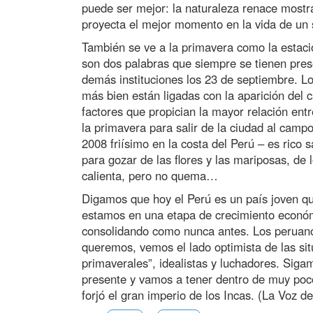
puede ser mejor: la naturaleza renace mostra
proyecta el mejor momento en la vida de un 
También se ve a la primavera como la estac
son dos palabras que siempre se tienen prese
demás instituciones los 23 de septiembre. Lo
más bien están ligadas con la aparición del c
factores que propician la mayor relación en
la primavera para salir de la ciudad al cam
2008 friísimo en la costa del Perú – es rico
para gozar de las flores y las mariposas, de
calienta, pero no quema…
Digamos que hoy el Perú es un país joven q
estamos en una etapa de crecimiento económ
consolidando como nunca antes. Los peruan
queremos, vemos el lado optimista de las sit
primaverales”, idealistas y luchadores. Siga
presente y vamos a tener dentro de muy poco
forjó el gran imperio de los Incas. (La Voz d