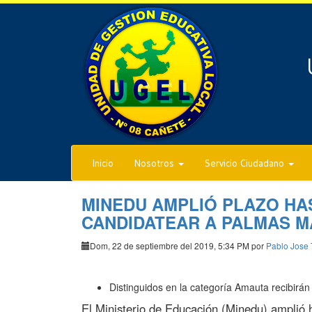
Inicio
Nosotros
Servicio Ciudadano
MINEDU AMPLIÓ PLAZO HA
CANDIDATEAR A PALMAS M
Dom, 22 de septiembre del 2019, 5:34 PM por
Pablo Jose 
Distinguidos en la categoría Amauta recibirán
El Ministerio de Educación (Minedu) amplió ha