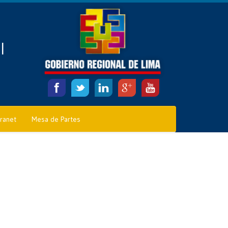
l
tranet
Mesa de Partes