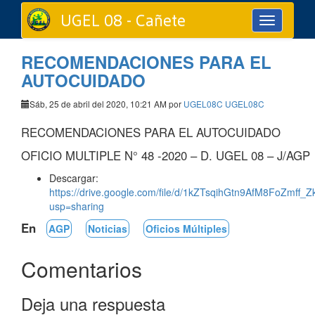
UGEL 08 - Cañete
Toggle
navigation
RECOMENDACIONES PARA EL
AUTOCUIDADO
Sáb, 25 de abril del 2020, 10:21 AM por
UGEL08C UGEL08C
RECOMENDACIONES PARA EL AUTOCUIDADO
OFICIO MULTIPLE N° 48 -2020 – D. UGEL 08 – J/AGP
Descargar:
https://drive.google.com/file/d/1kZTsqihGtn9AfM8FoZmff_
usp=sharing
En
AGP
Noticias
Oficios Múltiples
Comentarios
Deja una respuesta