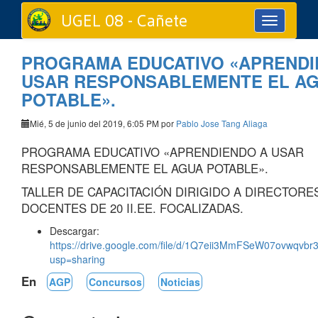
UGEL 08 - Cañete
Toggle
navigation
PROGRAMA EDUCATIVO «APRENDI
USAR RESPONSABLEMENTE EL A
POTABLE».
Mié, 5 de junio del 2019, 6:05 PM por
Pablo Jose Tang Aliaga
PROGRAMA EDUCATIVO «APRENDIENDO A USAR
RESPONSABLEMENTE EL AGUA POTABLE».
TALLER DE CAPACITACIÓN DIRIGIDO A DIRECTORE
DOCENTES DE 20 II.EE. FOCALIZADAS.
Descargar:
https://drive.google.com/file/d/1Q7eii3MmFSeW07ovwqvbr
usp=sharing
En
AGP
Concursos
Noticias