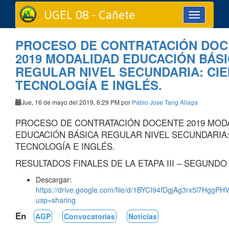
UGEL 08 - Cañete
Toggle
navigation
PROCESO DE CONTRATACIÓN DO
2019 MODALIDAD EDUCACIÓN BÁS
REGULAR NIVEL SECUNDARIA: CIE
TECNOLOGÍA E INGLÉS.
Jue, 16 de mayo del 2019, 6:29 PM por
Pablo Jose Tang Aliaga
PROCESO DE CONTRATACIÓN DOCENTE 2019 MOD
EDUCACIÓN BÁSICA REGULAR NIVEL SECUNDARIA:
TECNOLOGÍA E INGLÉS.
RESULTADOS FINALES DE LA ETAPA III – SEGUND
Descargar:
https://drive.google.com/file/d/1BYCI94fDgjAg3rx5l7Hgg
usp=sharing
En
AGP
Convocatorias
Noticias