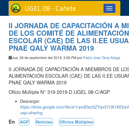
UGEL 08 - Cañete
Toggle
navigation
II JORNADA DE CAPACITACIÓN A 
DE LOS COMITÉ DE ALIMENTACIÓN
ESCOLAR (CAE) DE LAS II.EE USU
PNAE QALY WARMA 2019
Jue, 26 de septiembre del 2019, 3:56 PM por
Pablo Jose Tang Aliaga
II JORNADA DE CAPACITACIÓN A MIEMBROS DE LO
ALIMENTACIÓN ESCOLAR (CAE) DE LAS II.EE USUA
PNAE QALY WARMA 2019
Oficio Múltiple N° 319-2019-D.UGEL 08-C/AGP
Descargar:
https://drive.google.com/file/d/1ryedDezttZYqv37UK1KE5
usp=sharing
En
AGP
Noticias
Oficios Múltiples