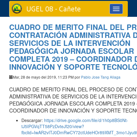
UGEL 08 - Cañete
Toggle
navigation
CUADRO DE MERITO FINAL DEL P
CONTRATACIÓN ADMINISTRATIVA 
SERVICIOS DE LA INTERVENCIÓN
PEDAGÓGICA JORNADA ESCOLAR
COMPLETA 2019 – COORDINADOR 
INNOVACIÓN Y SOPORTE TECNOLÓ
Mar, 28 de mayo del 2019, 11:23 PM por
Pablo Jose Tang Aliaga
CUADRO DE MERITO FINAL DEL PROCESO DE CON
ADMINISTRATIVA DE SERVICIOS DE LA INTERVENC
PEDAGÓGICA JORNADA ESCOLAR COMPLETA 2019 
COORDINADOR DE INNOVACIÓN Y SOPORTE TECN
Descargar:
https://drive.google.com/file/d/1h0p8BS0Nt-
tJ5IPGVqTT58PzDvteJf20/view?
fbclid=IwAR2vITJ0DmRwCY72ctUdeHOr89XMT_3mo1Jyu9