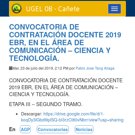
UGEL 08 - Cañete
Toggle
navigation
CONVOCATORIA DE
CONTRATACIÓN DOCENTE 2019
EBR, EN EL ÁREA DE
COMUNICACIÓN – CIENCIA Y
TECNOLOGÍA.
Mar, 23 de julio del 2019, 2:12 PM por
Pablo Jose Tang Aliaga
CONVOCATORIA DE CONTRATACIÓN DOCENTE
2019 EBR, EN EL ÁREA DE COMUNICACIÓN –
CIENCIA Y TECNOLOGÍA.
ETAPA III – SEGUNDO TRAMO.
Descargar:
https://drive.google.com/file/d/1-
koqDy3lGbdl9plSQ-bI3rzCt80vNbrr/view?usp=sharing
En
AGP
Convocatorias
Noticias