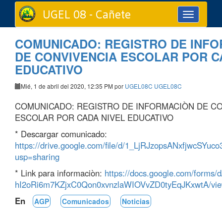
UGEL 08 - Cañete
Toggle
navigation
COMUNICADO: REGISTRO DE INF
DE CONVIVENCIA ESCOLAR POR C
EDUCATIVO
Mié, 1 de abril del 2020, 12:35 PM por
UGEL08C UGEL08C
COMUNICADO: REGISTRO DE INFORMACIÒN DE C
ESCOLAR POR CADA NIVEL EDUCATIVO
* Descargar comunicado:
https://drive.google.com/file/d/1_LjRJzopsANxfjwcSYu
usp=sharing
* Link para informaciòn:
https://docs.google.com/forms/
hI2oRi6m7KZjxC0Qon0xvnzlaWIOVvZD0tyEqJKxwtA/vi
En
AGP
Comunicados
Noticias