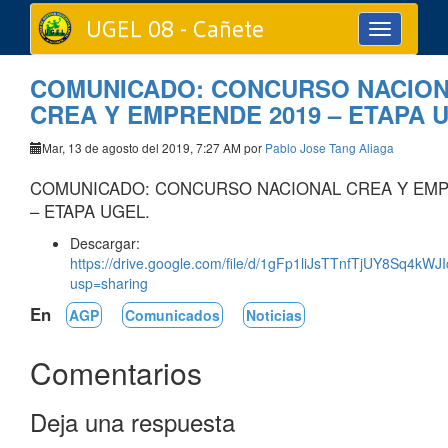
UGEL 08 - Cañete
Toggle
navigation
COMUNICADO: CONCURSO NACIO
CREA Y EMPRENDE 2019 – ETAPA 
Mar, 13 de agosto del 2019, 7:27 AM por
Pablo Jose Tang Aliaga
COMUNICADO: CONCURSO NACIONAL CREA Y EMP
– ETAPA UGEL.
Descargar:
https://drive.google.com/file/d/1gFp1liJsTTnfTjUY8Sq4kW
usp=sharing
En
AGP
Comunicados
Noticias
Comentarios
Deja una respuesta