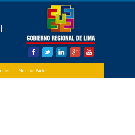
l
tranet
Mesa de Partes