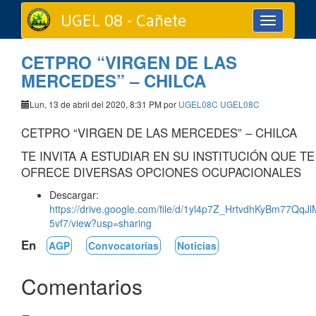
UGEL 08 - Cañete
Toggle
navigation
CETPRO “VIRGEN DE LAS
MERCEDES” – CHILCA
Lun, 13 de abril del 2020, 8:31 PM por
UGEL08C UGEL08C
CETPRO “VIRGEN DE LAS MERCEDES” – CHILCA
TE INVITA A ESTUDIAR EN SU INSTITUCIÓN QUE TE
OFRECE DIVERSAS OPCIONES OCUPACIONALES
Descargar:
https://drive.google.com/file/d/1yl4p7Z_HrtvdhKyBm77QqJ
5vf7/view?usp=sharing
En
AGP
Convocatorias
Noticias
Comentarios