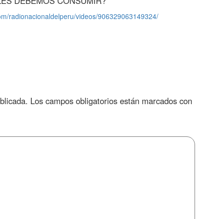
LES DEBEMOS CONSUMIR?
com/radionacionaldelperu/videos/906329063149324/
blicada.
Los campos obligatorios están marcados con