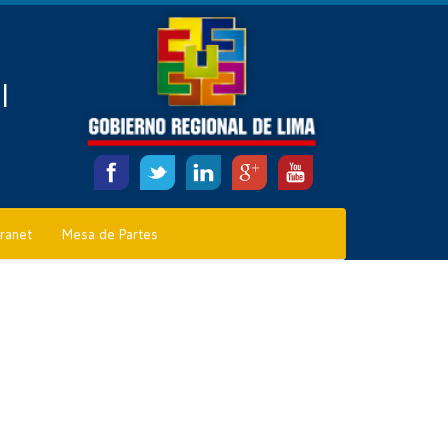
l
tranet
Mesa de Partes