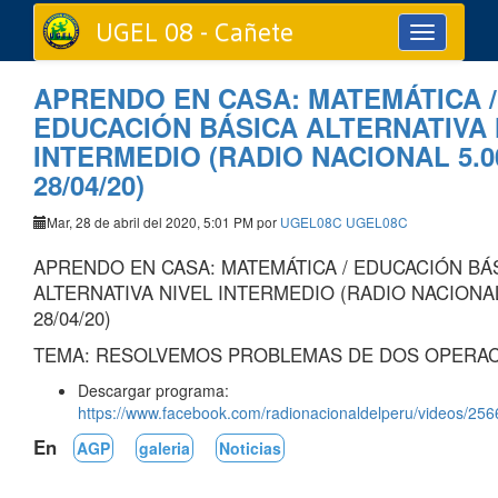
UGEL 08 - Cañete
Toggle
navigation
APRENDO EN CASA: MATEMÁTICA /
EDUCACIÓN BÁSICA ALTERNATIVA 
INTERMEDIO (RADIO NACIONAL 5.0
28/04/20)
Mar, 28 de abril del 2020, 5:01 PM por
UGEL08C UGEL08C
APRENDO EN CASA: MATEMÁTICA / EDUCACIÓN BÁ
ALTERNATIVA NIVEL INTERMEDIO (RADIO NACIONAL
28/04/20)
TEMA: RESOLVEMOS PROBLEMAS DE DOS OPERA
Descargar programa:
https://www.facebook.com/radionacionaldelperu/videos/2
En
AGP
galeria
Noticias