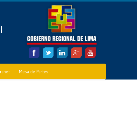
l
tranet
Mesa de Partes