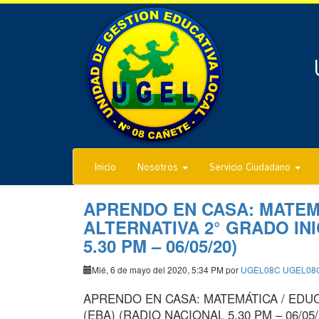
Inicio
Nosotros
Servicio Ciudadano
APRENDO EN CASA: MATEMÁ
ALTERNATIVA 2° GRADO INI
5.30 PM – 06/05/20)
Mié, 6 de mayo del 2020, 5:34 PM por
UGEL08C UGEL08
APRENDO EN CASA: MATEMÁTICA / EDUC
(EBA) (RADIO NACIONAL 5.30 PM – 06/05/