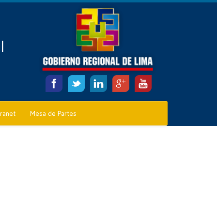
l
tranet
Mesa de Partes