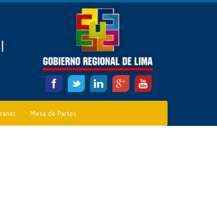
l
tranet
Mesa de Partes