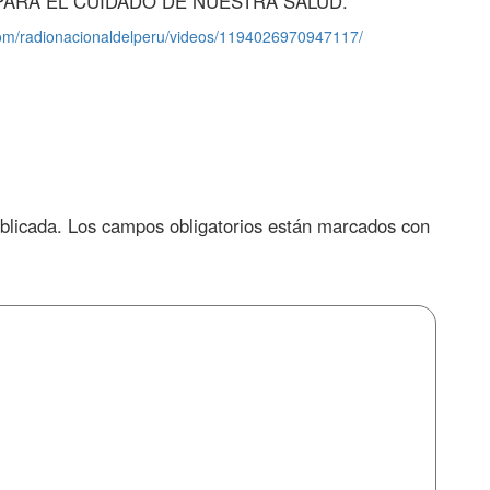
PARA EL CUIDADO DE NUESTRA SALUD.
com/radionacionaldelperu/videos/1194026970947117/
blicada.
Los campos obligatorios están marcados con