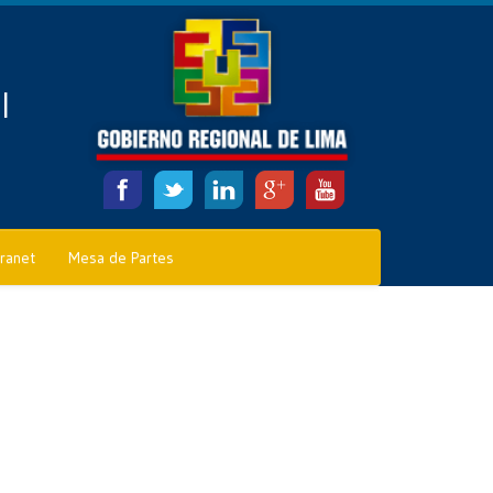
l
tranet
Mesa de Partes