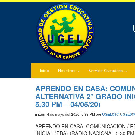
Inicio
Nosotros
Servicio Ciudadano
APRENDO EN CASA: COMUN
ALTERNATIVA 2° GRADO INI
5.30 PM – 04/05/20)
Lun, 4 de mayo del 2020, 5:33 PM por
UGEL08C UGEL08
APRENDO EN CASA: COMUNICACIÓN / E
INICIAL (EBA) (RADIO NACIONAL 5.30 PM 