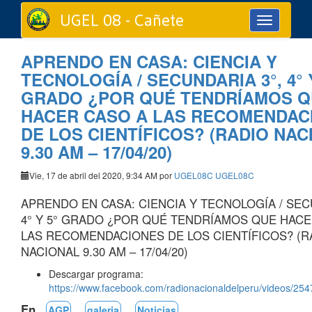
UGEL 08 - Cañete
Toggle
navigation
APRENDO EN CASA: CIENCIA Y
TECNOLOGÍA / SECUNDARIA 3°, 4° 
GRADO ¿POR QUÉ TENDRÍAMOS 
HACER CASO A LAS RECOMENDAC
DE LOS CIENTÍFICOS? (RADIO NA
9.30 AM – 17/04/20)
Vie, 17 de abril del 2020, 9:34 AM por
UGEL08C UGEL08C
APRENDO EN CASA: CIENCIA Y TECNOLOGÍA / SEC
4° Y 5° GRADO ¿POR QUÉ TENDRÍAMOS QUE HACE
LAS RECOMENDACIONES DE LOS CIENTÍFICOS? (R
NACIONAL 9.30 AM – 17/04/20)
Descargar programa:
https://www.facebook.com/radionacionaldelperu/videos/2
En
AGP
galeria
Noticias