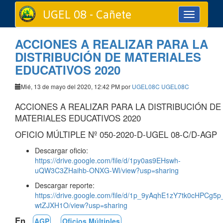
UGEL 08 - Cañete
Toggle
navigation
ACCIONES A REALIZAR PARA LA
DISTRIBUCIÓN DE MATERIALES
EDUCATIVOS 2020
Mié, 13 de mayo del 2020, 12:42 PM por
UGEL08C UGEL08C
ACCIONES A REALIZAR PARA LA DISTRIBUCIÓN DE
MATERIALES EDUCATIVOS 2020
OFICIO MÚLTIPLE Nº 050-2020-D-UGEL 08-C/D-AGP
Descargar oficio:
https://drive.google.com/file/d/1py0as9EHswh-
uQW3C3ZHaihb-ONXG-Wl/view?usp=sharing
Descargar reporte:
https://drive.google.com/file/d/1p_9yAqhE1zY7tk0cHPCg5p
wtZJXH1O/view?usp=sharing
En
AGP
Oficios Múltiples