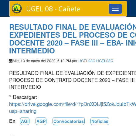
UGEL 08 - Cañete
Toggle
navigation
RESULTADO FINAL DE EVALUACIÓ
EXPEDIENTES DEL PROCESO DE 
DOCENTE 2020 – FASE III – EBA- IN
INTERMEDIO
Mié, 13 de mayo del 2020, 6:13 PM por
UGEL08C UGEL08C
RESULTADO FINAL DE EVALUACIÓN DE EXPEDIENT
PROCESO DE CONTRATO DOCENTE 2020 – FASE III –
INTERMEDIO
* Descargar:
https://drive.google.com/file/d/1fpDnXQIJjl5ZokJouIbT
usp=sharing
En
AGI
AGP
Convocatorias
Noticias