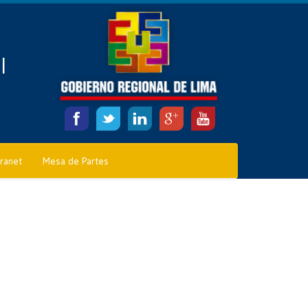
l
tranet
Mesa de Partes