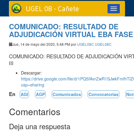
UGEL 08 - Cañete
Toggle
navigation
COMUNICADO: RESULTADO DE
ADJUDICACIÓN VIRTUAL EBA FASE I
Jue, 14 de mayo del 2020, 5:48 PM por
UGEL08C UGEL08C
COMUNICADO: RESULTADO DE ADJUDICACIÓN VIRT
III
Descargar:
https://drive.google.com/file/d/1PQ5fAvrZwR1SJwkFmfhT
usp=sharing
En
AGI
AGP
Comunicados
Convocatorias
Not
Comentarios
Deja una respuesta