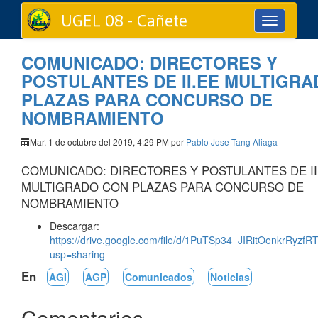
UGEL 08 - Cañete
Toggle
navigation
COMUNICADO: DIRECTORES Y
POSTULANTES DE II.EE MULTIGR
PLAZAS PARA CONCURSO DE
NOMBRAMIENTO
Mar, 1 de octubre del 2019, 4:29 PM por
Pablo Jose Tang Aliaga
COMUNICADO: DIRECTORES Y POSTULANTES DE II
MULTIGRADO CON PLAZAS PARA CONCURSO DE
NOMBRAMIENTO
Descargar:
https://drive.google.com/file/d/1PuTSp34_JIRitOenkrRyz
usp=sharing
En
AGI
AGP
Comunicados
Noticias
Comentarios