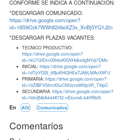
CONFORME SE INDICA A CONTINUACIÓN:
*DESCARGAR COMUNICADO:
https://drive.google.com/open?
id=18S9Ozk7WWt82ii6eXZ3x_XnBj5YQ1J2n
*DESCARGAR PLAZAS VACANTES:
TECNICO PRODUCTIVO:
https://drive.google.com/open?
id=1kU7GfDnriXlh6oKIDVHdkxdgNYql7DMv
INICIAL:
https://drive.google.com/open?
id=1dTpYQSl_6ffjuKHiQHEaTJA9LMAnX9FU
PRIMARIA:
https://drive.google.com/open?
id=10ZlBFVS5mX5uCNI3zrs9Kttp3R_T9ipC
SECUNDARIA:
https://drive.google.com/open?
id=1tdnIjN6A444K7I2-nElcvrs6-k4HRbf5
En
AGI
Comunicados
Comentarios