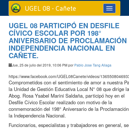
UGEL 08 - Cañete
Toggle
navigation
UGEL 08 PARTICIPÓ EN DESFILE
CÍVICO ESCOLAR POR 198°
ANIVERSARIO DE PROCLAMACIÓN
INDEPENDENCIA NACIONAL EN
CAÑETE.
Jue, 25 de julio del 2019, 10:06 PM por
Pablo Jose Tang Aliaga
https://www.facebook.com/UGEL08Canete/videos/136550804693
Comprometidos con el sentimiento de amor a nuestra Pa
la Unidad de Gestión Educativa Local N° 08 que dirige l
Abog. Rosa Ysabel Marini Saldaña, participó hoy en el
Desfile Cívico Escolar realizado con motivo de la
conmemoración del 198° Aniversario de la Proclamación
la Independencia Nacional.
Funcionarios, especialistas y trabajadores en general, se