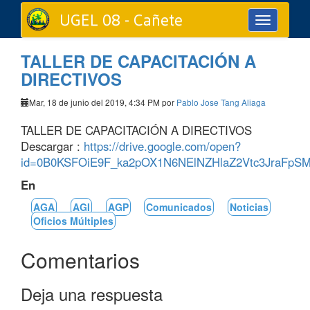
UGEL 08 - Cañete
Toggle
navigation
TALLER DE CAPACITACIÓN A
DIRECTIVOS
Mar, 18 de junio del 2019, 4:34 PM por
Pablo Jose Tang Aliaga
TALLER DE CAPACITACIÓN A DIRECTIVOS
Descargar :
https://drive.google.com/open?
id=0B0KSFOiE9F_ka2pOX1N6NElNZHlaZ2Vtc3JraFpS
En
AGA
AGI
AGP
Comunicados
Noticias
Oficios Múltiples
Comentarios
Deja una respuesta