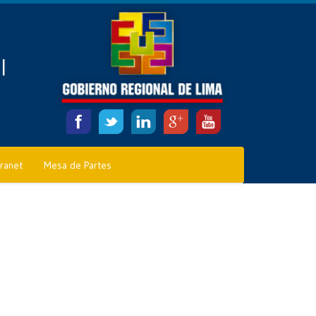
l
tranet
Mesa de Partes