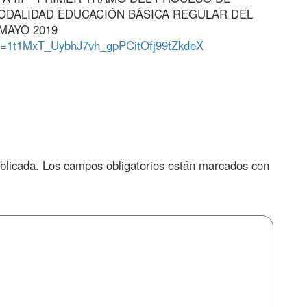
ODALIDAD EDUCACIÓN BÁSICA REGULAR DEL
 MAYO 2019
?id=1t1MxT_UybhJ7vh_gpPCitOfj99tZkdeX
blicada.
Los campos obligatorios están marcados con