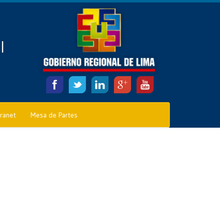
l
tranet
Mesa de Partes