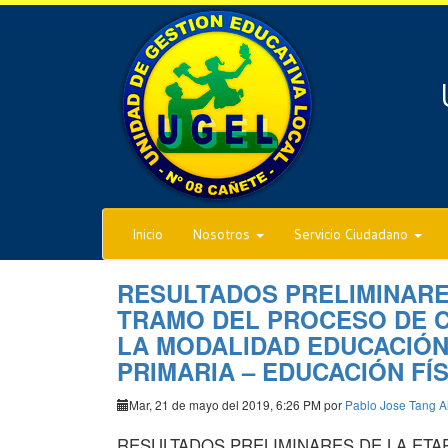
Inicio
Nosotros
Servicio Ciudadano
RESULTADOS PRELIMINARES 
TRAMO DEL PROCESO DE C
LA MODALIDAD EDUCACIÓN
PRIMARIA – EDUCACIÓN FÍS
Mar, 21 de mayo del 2019, 6:26 PM por
Pablo Jose Tang A
RESULTADOS PRELIMINARES DE LA ETAP