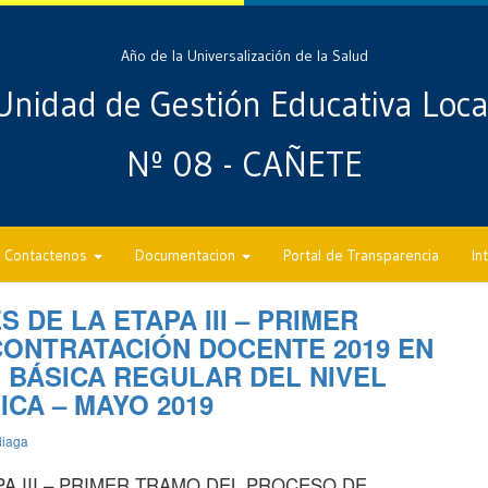
Año de la Universalización de la Salud
Unidad de Gestión Educativa Loca
Nº 08 - CAÑETE
Contactenos
Documentacion
Portal de Transparencia
In
DE LA ETAPA III – PRIMER
ONTRATACIÓN DOCENTE 2019 EN
 BÁSICA REGULAR DEL NIVEL
ICA – MAYO 2019
liaga
A III – PRIMER TRAMO DEL PROCESO DE