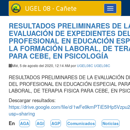
UGEL 08 - Cañete
Toggle
navigation
RESULTADOS PRELIMINARES DE L
EVALUACIÓN DE EXPEDIENTES DE
PROFESIONAL EN EDUCACIÓN ESP
LA FORMACIÓN LABORAL, DE TERA
PARA CEBE, EN PSICOLOGÍA
Mié, 5 de agosto del 2020, 12:14 AM por
UGEL08C UGEL08C
RESULTADOS PRELIMINARES DE LA EVALUACIÓN D
DEL PROFESIONAL EN EDUCACIÓN ESPECIAL PAR
LABORAL, DE TERAPIA FISICA PARA CEBE, EN PSI
Descargar resultados:
https://drive.google.com/file/d/1wFe9kmPTiE5lHp5Vzp
usp=sharing
En
AGA
AGI
AGP
Comunicados
Noticias