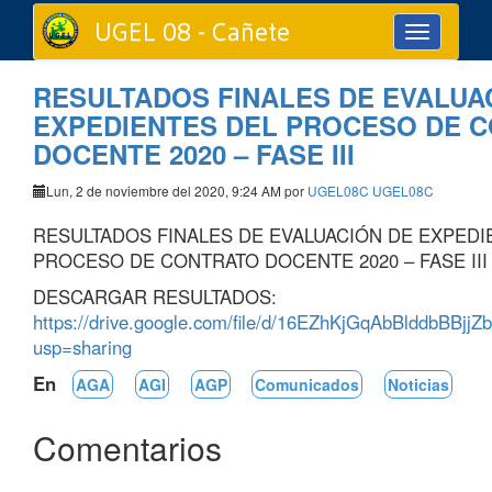
UGEL 08 - Cañete
Toggle
navigation
RESULTADOS FINALES DE EVALUA
EXPEDIENTES DEL PROCESO DE 
DOCENTE 2020 – FASE III
Lun, 2 de noviembre del 2020, 9:24 AM por
UGEL08C UGEL08C
RESULTADOS FINALES DE EVALUACIÓN DE EXPEDI
PROCESO DE CONTRATO DOCENTE 2020 – FASE III
DESCARGAR RESULTADOS:
https://drive.google.com/file/d/16EZhKjGqAbBlddbBBjj
usp=sharing
En
AGA
AGI
AGP
Comunicados
Noticias
Comentarios