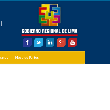
l
tranet
Mesa de Partes