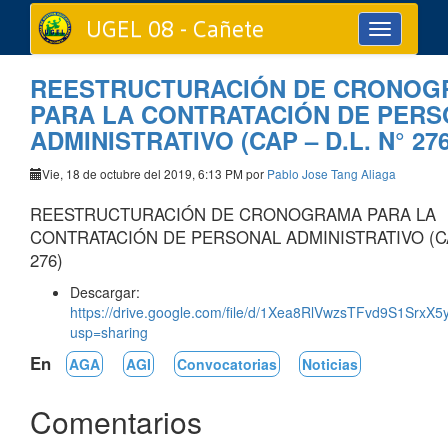
UGEL 08 - Cañete
Toggle
navigation
REESTRUCTURACIÓN DE CRONOG
PARA LA CONTRATACIÓN DE PER
ADMINISTRATIVO (CAP – D.L. N° 276
Vie, 18 de octubre del 2019, 6:13 PM por
Pablo Jose Tang Aliaga
REESTRUCTURACIÓN DE CRONOGRAMA PARA LA
CONTRATACIÓN DE PERSONAL ADMINISTRATIVO (CAP
276)
Descargar:
https://drive.google.com/file/d/1Xea8RlVwzsTFvd9S1SrxX
usp=sharing
En
AGA
AGI
Convocatorias
Noticias
Comentarios